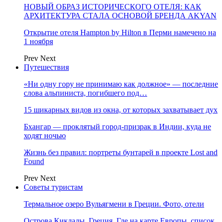
НОВЫЙ ОБРАЗ ИСТОРИЧЕСКОГО ОТЕЛЯ: КАК
АРХИТЕКТУРА СТАЛА ОСНОВОЙ БРЕНДА AKYAN
Открытие отеля Hampton by Hilton в Перми намечено на
1 ноября
Prev
Next
Путешествия
«Ни одну гору не принимаю как должное» — последние
слова альпиниста, погибшего под…
15 шикарных видов из окна, от которых захватывает дух
Бхангар — проклятый город-призрак в Индии, куда не
ходят ночью
Жизнь без правил: портреты бунтарей в проекте Lost and
Found
Prev
Next
Советы туристам
Термальное озеро Вульягмени в Греции. Фото, отели
Острова Киклады, Греция. Где на карте Европы, список