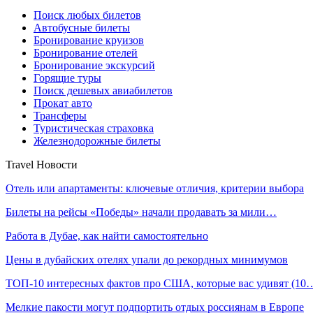
Поиск любых билетов
Автобусные билеты
Бронирование круизов
Бронирование отелей
Бронирование экскурсий
Горящие туры
Поиск дешевых авиабилетов
Прокат авто
Трансферы
Туристическая страховка
Железнодорожные билеты
Travel Новости
Отель или апартаменты: ключевые отличия, критерии выбора
Билеты на рейсы «Победы» начали продавать за мили…
Работа в Дубае, как найти самостоятельно
Цены в дубайских отелях упали до рекордных минимумов
ТОП-10 интересных фактов про США, которые вас удивят (10
Мелкие пакости могут подпортить отдых россиянам в Европе