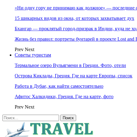
«Ни одну гору не принимаю как должное» — последние 
15 шикарных видов из окна, от которых захватывает дух
Бхангар — проклятый город-призрак в Индии, куда не хо
Жизнь без правил: портреты бунтарей в проекте Lost and 
Prev
Next
Советы туристам
Термальное озеро Вульягмени в Греции. Фото, отели
Острова Киклады, Греция. Где на карте Европы, список
Работа в Дубае, как найти самостоятельно
Афитос Халкидики, Греция. Где на карте, фото
Prev
Next