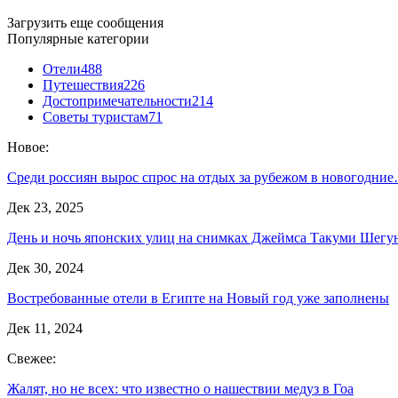
Загрузить еще сообщения
Популярные категории
Отели
488
Путешествия
226
Достопримечательности
214
Советы туристам
71
Новое:
Среди россиян вырос спрос на отдых за рубежом в новогодни
Дек 23, 2025
День и ночь японских улиц на снимках Джеймса Такуми Шегу
Дек 30, 2024
Востребованные отели в Египте на Новый год уже заполнены
Дек 11, 2024
Свежее:
Жалят, но не всех: что известно о нашествии медуз в Гоа