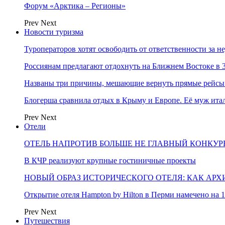
Форум «Арктика – Регионы»
Prev
Next
Новости туризма
Туроператоров хотят освободить от ответственности за н
Россиянам предлагают отдохнуть на Ближнем Востоке в 3
Названы три причины, мешающие вернуть прямые рейсы
Блогерша сравнила отдых в Крыму и Европе. Её муж ит
Prev
Next
Отели
ОТЕЛЬ НАПРОТИВ БОЛЬШЕ НЕ ГЛАВНЫЙ КОНКУРЕ
В КЧР реализуют крупные гостиничные проекты
НОВЫЙ ОБРАЗ ИСТОРИЧЕСКОГО ОТЕЛЯ: КАК АР
Открытие отеля Hampton by Hilton в Перми намечено на 1
Prev
Next
Путешествия