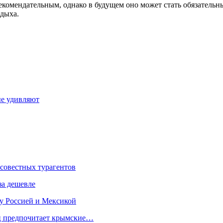
комендательным, однако в будущем оно может стать обязательны
тдыха.
ые удивляют
осовестных турагентов
за дешевле
у Россией и Мексикой
ец предпочитает крымские…