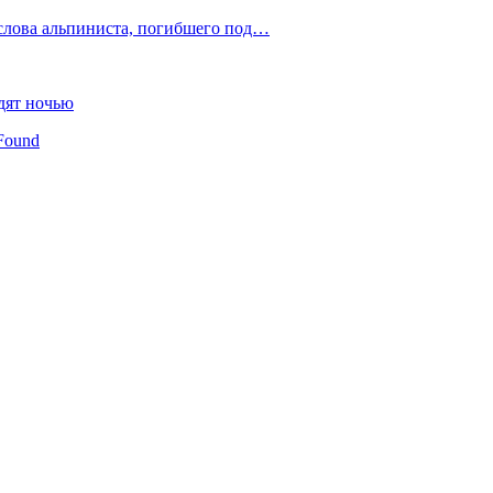
слова альпиниста, погибшего под…
дят ночью
Found