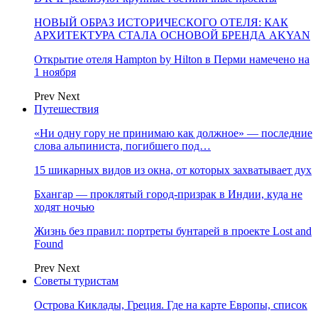
НОВЫЙ ОБРАЗ ИСТОРИЧЕСКОГО ОТЕЛЯ: КАК
АРХИТЕКТУРА СТАЛА ОСНОВОЙ БРЕНДА AKYAN
Открытие отеля Hampton by Hilton в Перми намечено на
1 ноября
Prev
Next
Путешествия
«Ни одну гору не принимаю как должное» — последние
слова альпиниста, погибшего под…
15 шикарных видов из окна, от которых захватывает дух
Бхангар — проклятый город-призрак в Индии, куда не
ходят ночью
Жизнь без правил: портреты бунтарей в проекте Lost and
Found
Prev
Next
Советы туристам
Острова Киклады, Греция. Где на карте Европы, список