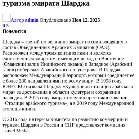
туризма эмирата Шарджа
Автор
admin
Опубликовано
Ноя 12, 2025
0
5
Поделится
Шарджа – третий по величине эмират из семи входящих в
состав Объединенных Арабских Эмиратов (ОАЭ).
Расположен между тремя континентами и является
единственным эмиратом, имеющим выход на Восточное
(Оманский залив Индийского океана) и Западное (Арабский
залив) побережья Аравийского полуострова. В Шардже
расположен Международный аэропорт, который соединяет её
с более 280 направлениями по всему миру. В 1998 году
ЮНЕСКО назвала Шарджу «Культурной столицей арабского
мира» за достижения в области культуры и сохранении
наследия. В 2015 году эмират получил престижное звание
«Столицы арабского туризма», а в 2019 году Международной
столицы книги.
С 2016 года интересы Комитета по развитию коммерции и
туризма Шарджи в России и СНГ представляет компания
Travel Media.