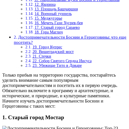
12. Яхорина
13. Площадь Башчаршия
14. Военный туннель
15. Меджугорье
16. Мечеть Гази Хусрев-бея
17. Старый город Сараево
18. Гора Маглич
Достопримечательности Боснии и Герцеговины: что еще
посетить?
19. Город Купрес
20. Вишеградский мост
21. Стечки
22. Собор Святого Сердца Иисуса
23. Убежище Тито в Дрваре
Только прибыв на территорию государства, постарайтесь
уделить внимание самым популярным
достопримечательностям и посетить их в первую очередь.
Обязательно включите в программу и архитектурные, и
исторические, и природные, и культурные памятники.
Начните изучать достопримечательности Боснии и
Герцеговины с таких мест:
1. Старый город Мостар