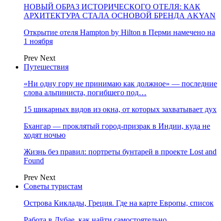
НОВЫЙ ОБРАЗ ИСТОРИЧЕСКОГО ОТЕЛЯ: КАК
АРХИТЕКТУРА СТАЛА ОСНОВОЙ БРЕНДА AKYAN
Открытие отеля Hampton by Hilton в Перми намечено на
1 ноября
Prev
Next
Путешествия
«Ни одну гору не принимаю как должное» — последние
слова альпиниста, погибшего под…
15 шикарных видов из окна, от которых захватывает дух
Бхангар — проклятый город-призрак в Индии, куда не
ходят ночью
Жизнь без правил: портреты бунтарей в проекте Lost and
Found
Prev
Next
Советы туристам
Острова Киклады, Греция. Где на карте Европы, список
Работа в Дубае, как найти самостоятельно