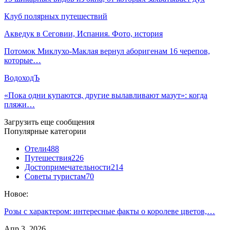
Клуб полярных путешествий
Акведук в Сеговии, Испания. Фото, история
Потомок Миклухо-Маклая вернул аборигенам 16 черепов,
которые…
ВодоходЪ
«Пока одни купаются, другие вылавливают мазут»: когда
пляжи…
Загрузить еще сообщения
Популярные категории
Отели
488
Путешествия
226
Достопримечательности
214
Советы туристам
70
Новое:
Розы с характером: интересные факты о королеве цветов,…
Апр 3, 2026