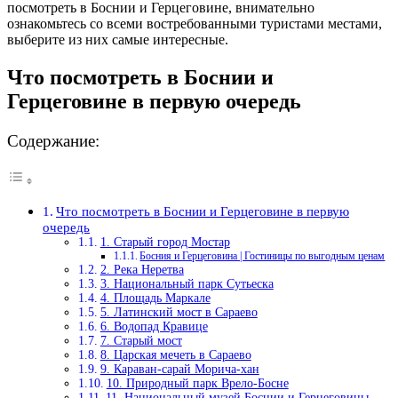
посмотреть в Боснии и Герцеговине, внимательно
ознакомьтесь со всеми востребованными туристами местами,
выберите из них самые интересные.
Что посмотреть в Боснии и
Герцеговине в первую очередь
Содержание:
Что посмотреть в Боснии и Герцеговине в первую
очередь
1. Старый город Мостар
Босния и Герцеговина | Гостиницы по выгодным ценам
2. Река Неретва
3. Национальный парк Сутьеска
4. Площадь Маркале
5. Латинский мост в Сараево
6. Водопад Кравице
7. Старый мост
8. Царская мечеть в Сараево
9. Караван-сарай Морича-хан
10. Природный парк Врело-Босне
11. Национальный музей Боснии и Герцеговины