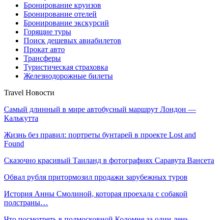
Бронирование круизов
Бронирование отелей
Бронирование экскурсий
Горящие туры
Поиск дешевых авиабилетов
Прокат авто
Трансферы
Туристическая страховка
Железнодорожные билеты
Travel Новости
Самый длинный в мире автобусный маршрут Лондон —
Калькутта
Жизнь без правил: портреты бунтарей в проекте Lost and
Found
Сказочно красивый Таиланд в фотографиях Саравута Вансета
Обвал рубля притормозил продажи зарубежных туров
История Анны Смолиной, которая проехала с собакой
полстраны…
Что посмотреть в подмосковной Коломне за один день