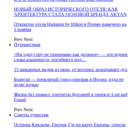
НОВЫЙ ОБРАЗ ИСТОРИЧЕСКОГО ОТЕЛЯ: КАК
АРХИТЕКТУРА СТАЛА ОСНОВОЙ БРЕНДА AKYAN
Открытие отеля Hampton by Hilton в Перми намечено на
1 ноября
Prev
Next
Путешествия
«Ни одну гору не принимаю как должное» — последние
слова альпиниста, погибшего под…
15 шикарных видов из окна, от которых захватывает дух
Бхангар — проклятый город-призрак в Индии, куда не
ходят ночью
Жизнь без правил: портреты бунтарей в проекте Lost and
Found
Prev
Next
Советы туристам
Острова Киклады, Греция. Где на карте Европы, список