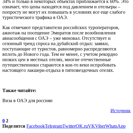
34% и только в некоторых объектах приближается к 60%. Это
означает, что цены находятся под давлением и отельеры –
попросту не могут их повышать в условиях все еще слабого
туристического трафика в ОАЭ.
Как отмечают представители российских туроператоров,
ажиотаж на посещение Эмиратов после возобновления
авиасообщения с ОАЭ – уже миновал. Отсутствует и
сезонный тренд спроса на дубайский отдых: заявки,
поступающие от туристов, равномерно распределяются
вплоть до Нового года. Тем не менее, с учетом рекордно
низких цен в местных отелях, многие отечественные
путешественники стараются в кои-то веки испробовать
настоящего лакшери-отдыха в пятизвездочных отелях.
Также читайте:
Виза в ОАЭ для россиян
Источник
0
2
Поделится
Facebook
Telegram
Twitter
OK.ru
VK
Viber
WhatsApp